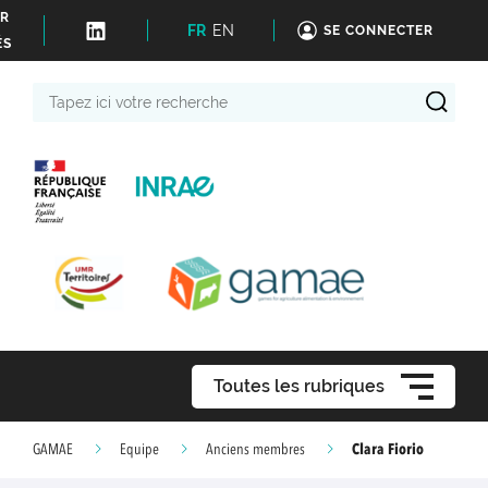
ER
FR
EN
SE CONNECTER
ÉS
Tapez
ici
votre
recherche
Toutes les rubriques
Clara Fiorio
GAMAE
Equipe
Anciens membres