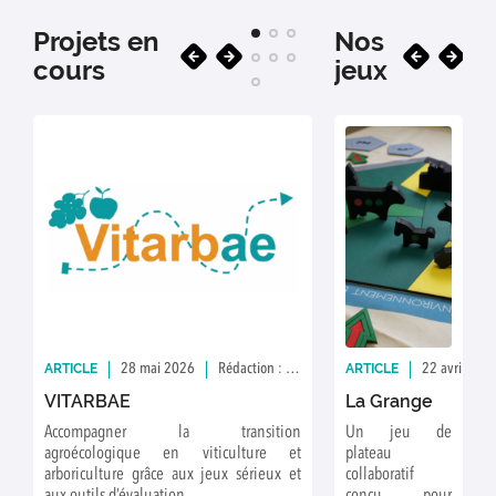
Projets en
Nos
cours
jeux
ARTICLE
ARTICLE
ARTICLE
28 mai 2026
Rédaction : GAMAE
28 mai 2026
22 avril 202
VITARBAE
Methalo
La Grange
Accompagner la transition
En construction
Un jeu de
agroécologique en viticulture et
plateau
E
arboriculture grâce aux jeux sérieux et
collaboratif