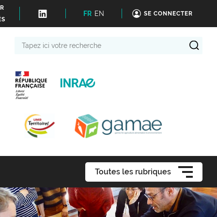
ER
FR
EN
SE CONNECTER
ÉS
Tapez
ici
votre
recherche
Toutes les rubriques